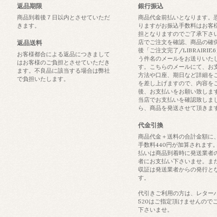
返品期限
銀行振込
商品到着後７日以内とさせていただ
商品代金前払いとなります。
きます。
りますがお振込手数料はお客
担となりますのでご了承下さ
店でご注文を確認、商品の確
返品送料
後「ご注文完了/LIBRAIRIE
お客様都合による返品につきまして
う件名のメールをお送りいた
はお客様のご負担とさせていただき
す。こちらのメールにて、お
ます。不良品に該当する場合は弊社
方法や口座、期日など詳細を
で負担いたします。
を差し上げますので、内容を
後、お支払いをお願い致しま
当店でお支払いを確認致しま
ら、商品を発送させて頂きま
代金引換
商品代金＋送料の合計金額に
手数料440円が加算されます
払いは商品到着時に発送業者
者にお支払い下さいませ。ま
収証は発送業者からの発行と
す。
代引きご利用の方は、レター
520はご指定頂けませんので
下さいませ。