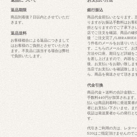
返品期限
銀行振込
商品到着後７日以内とさせていただ
商品代金前払いとなります。
きます。
りますがお振込手数料はお客
担となりますのでご了承下さ
店でご注文を確認、商品の確
返品送料
後「ご注文完了/LIBRAIRIE
お客様都合による返品につきまして
う件名のメールをお送りいた
はお客様のご負担とさせていただき
す。こちらのメールにて、お
ます。不良品に該当する場合は弊社
方法や口座、期日など詳細を
で負担いたします。
を差し上げますので、内容を
後、お支払いをお願い致しま
当店でお支払いを確認致しま
ら、商品を発送させて頂きま
代金引換
商品代金＋送料の合計金額に
手数料440円が加算されます
払いは商品到着時に発送業者
者にお支払い下さいませ。ま
収証は発送業者からの発行と
す。
代引きご利用の方は、レター
520はご指定頂けませんので